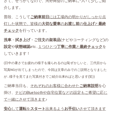
さて、せっかくなので、河野商会のご納車について少しご紹
介します。
普段、こうして
ご納車前日
には工場内の明かりがしっかり点
灯した状態で、皆様の
大切
な
愛車
の
お渡し前
の
仕上げ
と
最終
チェック
を行っています。
洗車
・
拭き上げ
・
ご注文の架装品
(ナビやコーティングなど)の
設定
や
状態確認
etc...
１つひとつ
丁寧
に
作業
と
最終チェック
を
していきます！
(日中の暑さでお疲れの様子を撮られるのは恥ずかしいと、三代目から
写真NGが出てしまったので、今回は文章のみでのご説明となりました
が...様子を見てまた写真付きでご紹介出来ればと思います(笑))
ご納車当日も、
それぞれのお客様に合わせた
ご納車説明
を心
掛け、
ナビのBluetoothや自宅位置などの設定もご希望に応じ
て一緒にさせて頂きます
♪
安心
して
運転
を
スタート
出来るよう
お手伝い
させて頂きます