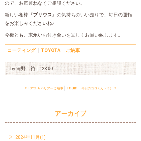
ので、お気兼ねなくご相談ください。
新しい相棒『
プリウス
』の
気持ちのいい走り
で、毎日の運転
をお楽しみくださいね♪
今後とも、末永いお付き合いを宜しくお願い致します。
コーティング
TOYOTA
ご納車
by
河野 裕
23:00
«
main
»
TOYOTA ハリアー ご納車
今日のコロくん（５）
アーカイブ
2024年11月(1)