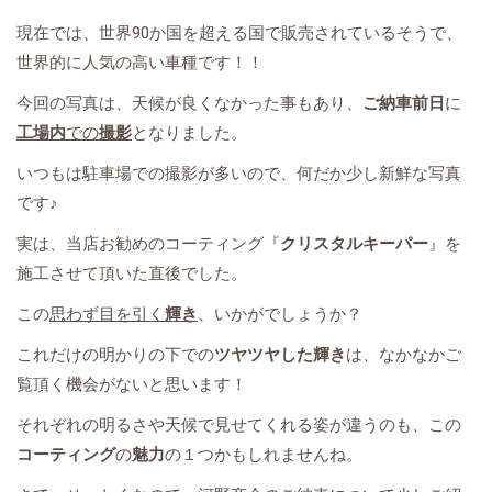
現在では、世界90か国を超える国で販売されているそうで、
世界的に人気の高い車種です！！
今回の写真は、天候が良くなかった事もあり、
ご納車前日
に
工場内
での
撮影
となりました。
いつもは駐車場での撮影が多いので、何だか少し新鮮な写真
です♪
実は、当店お勧めのコーティング『
クリスタルキーパー
』を
施工させて頂いた直後でした。
この
思わず目を引く
輝き
、いかがでしょうか？
これだけの明かりの下での
ツヤツヤした輝き
は、なかなかご
覧頂く機会がないと思います！
それぞれの明るさや天候で見せてくれる姿が違うのも、この
コーティング
の
魅力
の１つかもしれませんね。