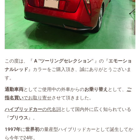
この度は、『
A "ツーリングセレクション"
』の『
エモーショ
ナルレッド
』カラーをご購入頂き、誠にありがとうございま
す。
通勤車両
としてご使用中の外車からの
お乗り替え
として、
ご
指名買い
でお取り寄せ
させて頂きました。
ハイブリッドカー
の代名詞
として国内外に広く知られている
『
プリウス
』。
1997年
に
世界初
の量産型ハイブリッドカーとして誕生してか
ら今年で24年。