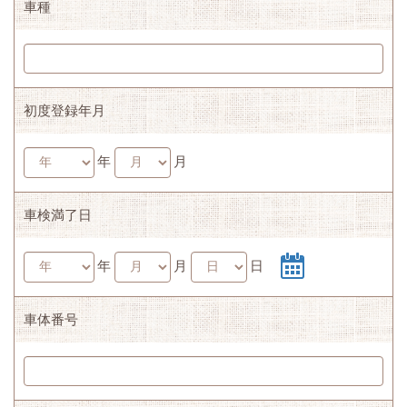
車種
初度登録年月
年
月
車検満了日
年
月
日
車体番号