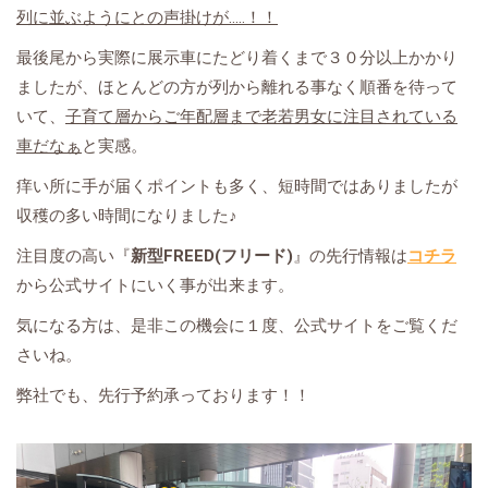
列に並ぶようにとの声掛けが.....！！
最後尾から実際に展示車にたどり着くまで３０分以上かかり
ましたが、ほとんどの方が列から離れる事なく順番を待って
いて、
子育て層からご年配層まで老若男女に注目されている
車だなぁ
と実感。
痒い所に手が届くポイントも多く、短時間ではありましたが
収穫の多い時間になりました♪
注目度の高い『
新型FREED(フリード)
』の先行情報は
コチラ
から公式サイトにいく事が出来ます。
気になる方は、是非この機会に１度、公式サイトをご覧くだ
さいね。
弊社でも、先行予約承っております！！