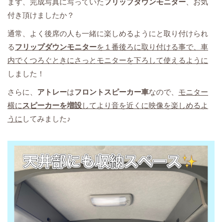
まず、完成写真に写っていた
フリップダウンモニター
、お気
付き頂けましたか？
通常、よく後席の人も一緒に楽しめるようにと取り付けられ
る
フリップダウンモニター
を１番後ろに取り付ける事で、車
内でくつろぐときにさっとモニターを下ろして使えるように
しました！
さらに、
アトレー
は
フロントスピーカー車
なので、
モニター
横に
スピーカーを増設
してより音を近くに映像を楽しめるよ
うに
してみました♪