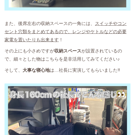
また、後席左右の収納スペースの一角には、
スイッチやコン
セント穴類をまとめてあるので、レンジやケトルなどの必要
家電を置いたりも出来ます
！
その上にも小さめですが
収納スペース
が設置されているの
で、細々とした物はこちらを是非活用してみてください♪
そして、
大事な寝心地
は.....社長に実演してもらいました!!