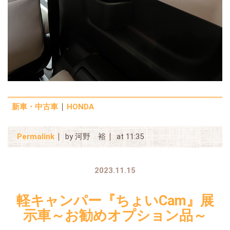
新車・中古車
HONDA
Permalink
by 河野 裕
at 11:35
2023.11.15
軽キャンパー『ちょいCam』展
示車～お勧めオプション品～