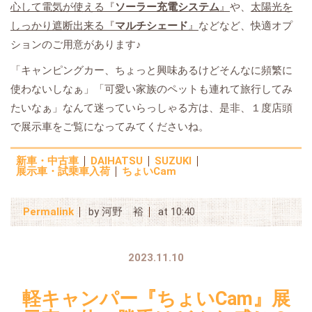
心して電気が使える『
ソーラー充電システム
』
や、
太陽光を
しっかり遮断出来る『
マルチシェード
』
などなど、快適オプ
ションのご用意があります♪
「キャンピングカー、ちょっと興味あるけどそんなに頻繁に
使わないしなぁ」「可愛い家族のペットも連れて旅行してみ
たいなぁ」なんて迷っていらっしゃる方は、是非、１度店頭
で展示車をご覧になってみてくださいね。
新車・中古車
DAIHATSU
SUZUKI
展示車・試乗車入荷
ちょいCam
Permalink
by 河野 裕
at 10:40
2023.11.10
軽キャンパー『ちょいCam』展