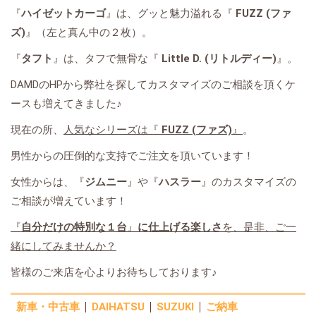
『
ハイゼットカーゴ
』は、グッと魅力溢れる『
FUZZ (ファ
ズ)
』（左と真ん中の２枚）。
『
タフト
』は、タフで無骨な『
Little D. (リトルディー)
』。
DAMDのHPから弊社を探してカスタマイズのご相談を頂くケ
ースも増えてきました♪
現在の所、
人気なシリーズは『
FUZZ (ファズ)
』
。
男性からの圧倒的な支持でご注文を頂いています！
女性からは、『
ジムニー
』や『
ハスラー
』のカスタマイズの
ご相談が増えています！
『
自分だけの特別な１台
』
に仕上げる楽しさ
を、是非、ご一
緒にしてみませんか？
皆様のご来店を心よりお待ちしております♪
新車・中古車
DAIHATSU
SUZUKI
ご納車