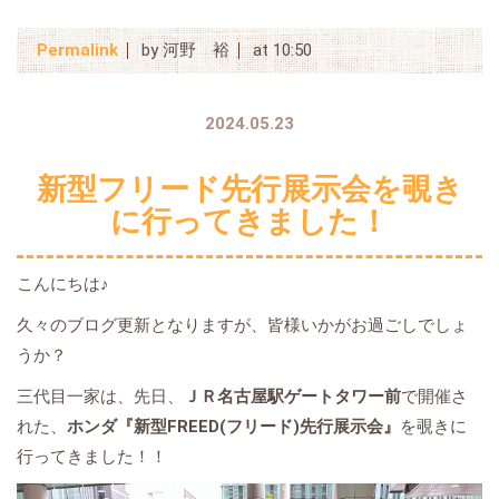
Permalink
by 河野 裕
at 10:50
2024.05.23
新型フリード先行展示会を覗き
に行ってきました！
こんにちは♪
久々のブログ更新となりますが、皆様いかがお過ごしでしょ
うか？
三代目一家は、先日、
ＪＲ名古屋駅ゲートタワー前
で開催さ
れた、
ホンダ『新型FREED(フリード)先行展示会』
を覗きに
行ってきました！！