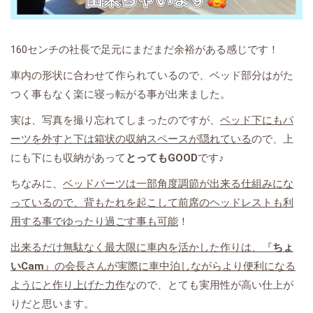
160センチの社長で足元にまだまだ余裕がある感じです！
車内の形状に合わせて作られているので、ベッド部分はがた
つく事もなく楽に寝っ転がる事が出来ました。
実は、写真を撮り忘れてしまったのですが、
ベッド下にもパ
ーツを外すと下は箱状の収納スペースが隠れている
ので、上
にも下にも収納があって
とってもGOOD
です♪
ちなみに、
ベッドパーツは一部角度調節が出来る仕組みにな
っているので、背もたれを起こして前席のヘッドレストも利
用する事でゆったり過ごす事も可能
！
出来るだけ無駄なく最大限に車内を活かした作りは、『
ちょ
いCam
』の会長さんが実際に車中泊しながらより便利になる
ようにと作り上げた力作
なので、とても実用性が高い仕上が
りだと思います。