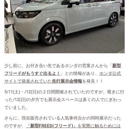
少し前に、お付き合い先であるホンダの営業さんから「
新型
フリードがもうすぐ出るよ！
」との情報があり、
ホンダ公式
サイトで発表されていた
先行展示会情報
を発見！！
5/11(土)・/12(日)の２日間開催されていたのですが、覗きに行
った/12(日)の夕方でも展示会スペースは多くの人でにぎわっ
ていました。
さらに、現在販売されている人気車何台かの同時展示だった
のですが、
『
新型FREED(フリード)
』を実際に触るためには