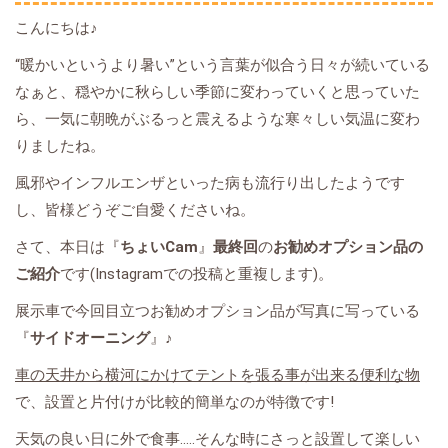
こんにちは♪
“暖かいというより暑い”という言葉が似合う日々が続いている
なぁと、穏やかに秋らしい季節に変わっていくと思っていた
ら、一気に朝晩がぶるっと震えるような寒々しい気温に変わ
りましたね。
風邪やインフルエンザといった病も流行り出したようです
し、皆様どうぞご自愛くださいね。
さて、本日は『
ちょいCam
』
最終回
の
お勧めオプション品の
ご紹介
です(Instagramでの投稿と重複します)。
展示車で今回目立つお勧めオプション品が写真に写っている
『
サイドオーニング
』♪
車の天井から横河にかけてテントを張る事が出来る便利な物
で、設置と片付けが比較的簡単なのが特徴です!
天気の良い日に外で食事.....そんな時にさっと設置して楽しい