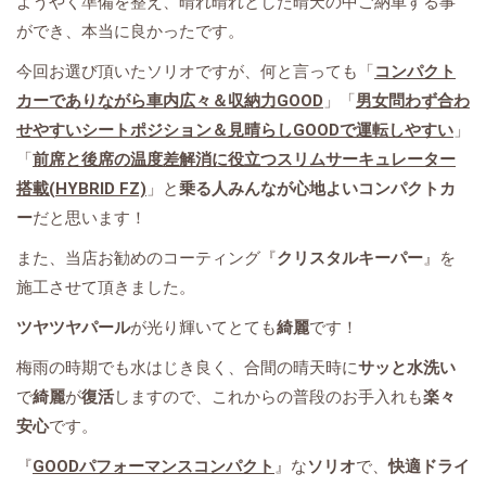
ようやく準備を整え、晴れ晴れとした晴天の中ご納車する事
ができ、本当に良かったです。
今回お選び頂いたソリオですが、何と言っても「
コンパクト
カーでありながら車内広々＆収納力GOOD
」「
男女問わず合わ
せやすいシートポジション＆見晴らしGOODで運転しやすい
」
「
前席と後席の温度差解消に役立つスリムサーキュレーター
搭載(HYBRID FZ)
」と
乗る人みんなが心地よいコンパクトカ
ー
だと思います！
また、当店お勧めのコーティング『
クリスタルキーパー
』を
施工させて頂きました。
ツヤツヤパール
が光り輝いてとても
綺麗
です！
梅雨の時期でも水はじき良く、合間の晴天時に
サッと水洗い
で
綺麗
が
復活
しますので、これからの普段のお手入れも
楽々
安心
です。
『
GOODパフォーマンスコンパクト
』な
ソリオ
で、
快適ドライ