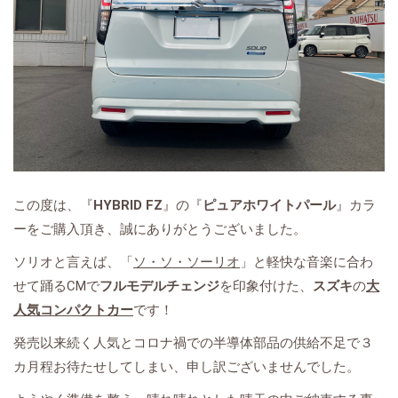
この度は、『
HYBRID FZ
』の『
ピュアホワイトパール
』カラ
ーをご購入頂き、誠にありがとうございました。
ソリオと言えば、「
ソ・ソ・ソーリオ
」と軽快な音楽に合わ
せて踊るCMで
フルモデルチェンジ
を印象付けた、
スズキ
の
大
人気コンパクトカー
です！
発売以来続く人気とコロナ禍での半導体部品の供給不足で３
カ月程お待たせしてしまい、申し訳ございませんでした。