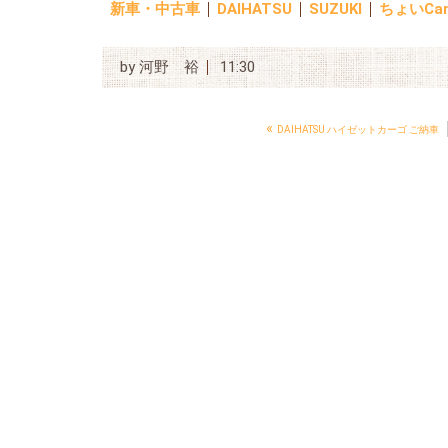
新車・中古車
DAIHATSU
SUZUKI
ちょいCa
by
河野 裕
11:30
«
DAIHATSU ハイゼットカーゴ ご納車