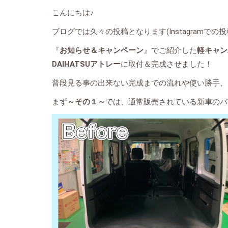
こんにちは♪
ブログでは久々の投稿となります(Instagramでの
『
お知らせ＆キャンペーン
』でご紹介した
軽キャン
DAIHATSUアトレー
に取付＆完成させました！
普段見る事の出来ない完成までの流れや使い勝手、
まず
～その１～
では、通常販売されている新車のバ