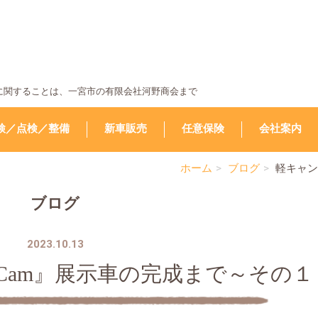
に関することは、⼀宮市の有限会社河野商会まで
検／点検／整備
新車販売
任意保険
会社案内
ホーム
ブログ
軽キャン
ブログ
2023.10.13
Cam』展示車の完成まで～その１