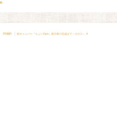
m
main
»
軽キャンパー『ちょいCam』展示車の完成まで～その２～