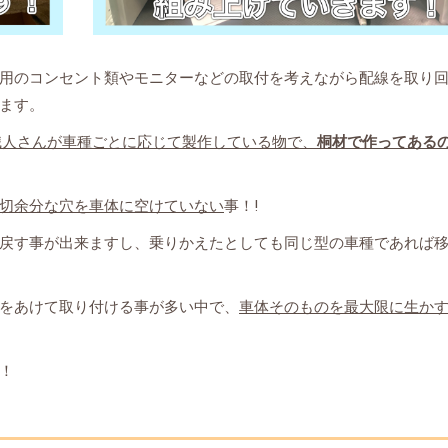
用のコンセント類やモニターなどの取付を考えながら配線を取り
ます。
職人さんが車種ごとに応じて製作している物で、
桐材で作ってある
切余分な穴を車体に空けていない
事！!
戻す事が出来ますし、乗りかえたとしても同じ型の車種であれば
をあけて取り付ける事が多い中で、
車体そのものを最大限に生か
！