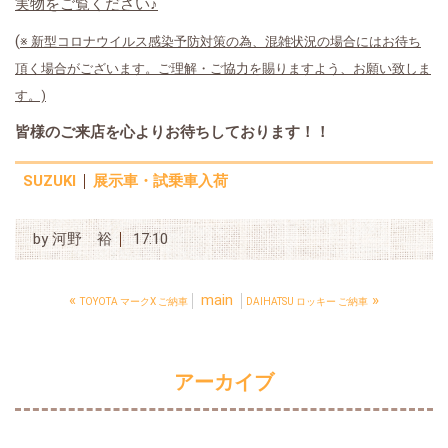
実物をご覧ください♪
(
※ 新型コロナウイルス感染予防対策の為、混雑状況の場合にはお待ち
頂く場合がございます。ご理解・ご協力を賜りますよう、お願い致しま
す。)
皆様のご来店を心よりお待ちしております！！
SUZUKI
展示車・試乗車入荷
by
河野 裕
17:10
«
main
»
TOYOTA マークX ご納車
DAIHATSU ロッキー ご納車
アーカイブ