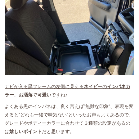
ナビが入る黒フレームの左側に見える
ネイビー
の
インパネカ
ラー
、
お洒落
で
可愛い
ですね♪
よくある黒のインパネは、良く言えば“無難な印象”、表現を変
えると“どれも一緒で味気ない”といったお声もよくあるので、
グレードやボディーカラーに合わせて３種類の設定がある
の
は
嬉しいポイント
だと思います。