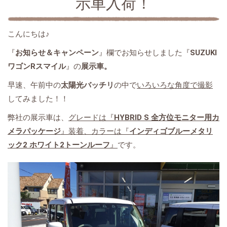
示車入荷！
こんにちは♪
『
お知らせ＆キャンペーン
』欄でお知らせしました『
SUZUKI
ワゴンRスマイル
』の
展示車。
早速、午前中の
太陽光バッチリ
の中で
いろいろな角度で撮影
してみました！！
弊社の展示車は、
グレードは『
HYBRID S 全方位モニター用カ
メラパッケージ
』装着、カラーは『
インディゴブルーメタリ
ック2 ホワイト2トーンルーフ
』
です。