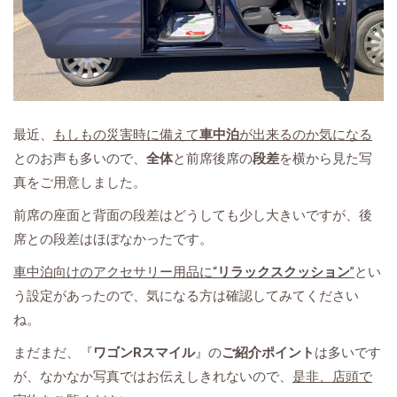
最近、
もしもの災害時に備えて
車中泊
が出来るのか気になる
とのお声も多いので、
全体
と前席後席の
段差
を横から見た写
真をご用意しました。
前席の座面と背面の段差はどうしても少し大きいですが、後
席との段差はほぼなかったです。
車中泊向けのアクセサリー用品に“
リラックスクッション
”
とい
う設定があったので、気になる方は確認してみてください
ね。
まだまだ、『
ワゴンRスマイル
』の
ご紹介ポイント
は多いです
が、なかなか写真ではお伝えしきれないので、
是非、店頭で