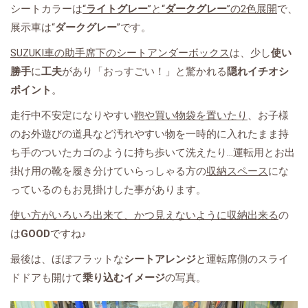
シートカラーは
“
ライトグレー
”と“
ダークグレー
”の2色展開
で、
展示車は“
ダークグレー
”です。
SUZUKI車の助手席下のシートアンダーボックス
は、少し
使い
勝手
に
工夫
があり「おっすごい！」と驚かれる
隠れイチオシ
ポイント
。
走行中不安定になりやすい
鞄や買い物袋を置いたり
、お子様
のお外遊びの道具など汚れやすい物を一時的に入れたまま持
ち手のついたカゴのように持ち歩いて洗えたり...運転用とお出
掛け用の靴を履き分けていらっしゃる方の
収納スペース
にな
っているのもお見掛けした事があります。
使い方がいろいろ出来て、かつ見えないように収納出来る
の
は
GOOD
ですね♪
最後は、ほぼフラットな
シートアレンジ
と運転席側のスライ
ドドアも開けて
乗り込むイメージ
の写真。