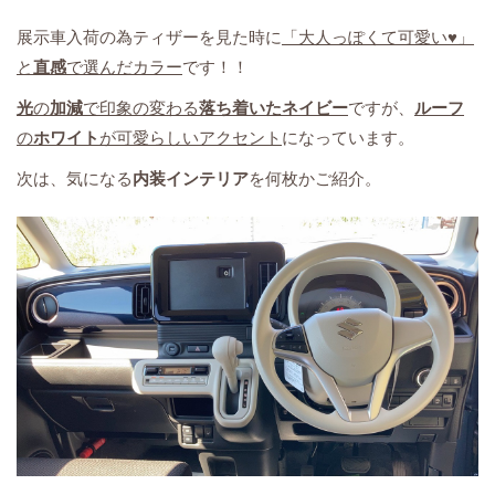
展示車入荷の為ティザーを見た時に
「大人っぽくて可愛い♥」
と
直感
で選んだカラー
です！！
光
の
加減
で印象の変わる
落ち着いたネイビー
ですが、
ルーフ
の
ホワイト
が可愛らしいアクセント
になっています。
次は、気になる
内装インテリア
を何枚かご紹介。