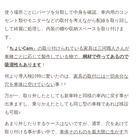
使う場所ごとにパーツを分類して中身を確認、車内用のコン
セント類やモニターなどの取付を考えながら配線を取り回し
して綺麗に処理し、内装の棚や収納スペースを取り付けま
す。
『
ちょいCam
』の取り付けられている家具は三河職人さんが
車種ごとに応じて製作している物で、
桐材で作ってあるので
吸湿性もあります
！
何より導入検討時に驚いたのは、
家具の取付には一切余分な
穴を車体に空けていない
事！!
万が一、取り外したとしても新車時と同様の車内に戻す事が
出来ますし、乗りかえたとしても同じ型の車種であれば移設
も可能♪
あまり外したりするケースはないですが、通常、穴をあけて
取り付ける事が多い中で、
車体そのものを最大限に生かす
方