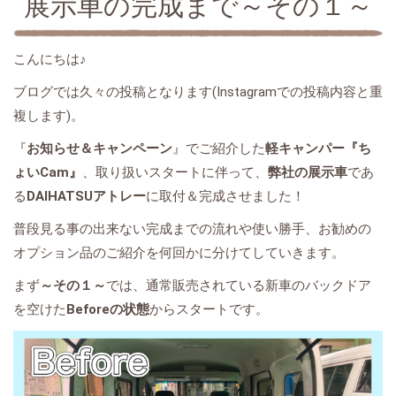
展示車の完成まで～その１～
こんにちは♪
ブログでは久々の投稿となります(Instagramでの投稿内容と重
複します)。
『
お知らせ＆キャンペーン
』でご紹介した
軽キャンパー『ち
ょいCam』
、取り扱いスタートに伴って、
弊社の展示車
であ
る
DAIHATSUアトレー
に取付＆完成させました！
普段見る事の出来ない完成までの流れや使い勝手、お勧めの
オプション品のご紹介を何回かに分けてしていきます。
まず
～その１～
では、通常販売されている新車のバックドア
を空けた
Beforeの状態
からスタートです。