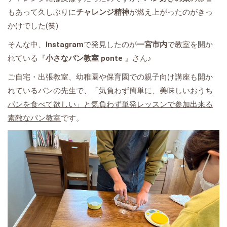
もあって久しぶりに
チャレンジ精神
が燃え上がったのがきっ
かけでした(笑)
そんな中、
Instagram
で発見したのが
一宮市内
で教室を開か
れている『
小さなパン教室 ponte
』さん♪
ご自宅・出張教室、幼稚園や保育園での親子向け講座も開か
れているパンの先生で、「
気負わず簡単に、美味しいおうち
パンを食べて欲しい」と気負わず単発レッスンで参加出来る
素敵なパン教室
です。