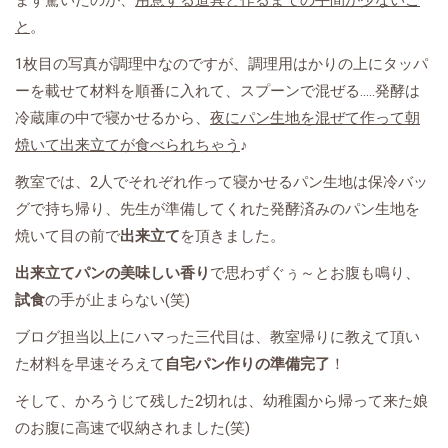
まず驚いたのが、
用意する道具と作るまでの手間が少ないこ
と
。
1枚目の写真が調理中なのですが、調理用はかりの上にタッパ
ーを載せて材料を順番に入れて、スプーンで混ぜる.....発酵は
冷蔵庫の中で寝かせるから、
夜にパン生地を混ぜて作って朝
焼いて出来立てが食べられちゃう
♪
教室では、2人でそれぞれ作って寝かせるパン生地は保冷バッ
グで持ち帰り、先生が準備してくれた発酵済みのパン生地を
焼いて目の前で
出来立て
を頂きました。
出来立てパンの美味しい香り
で思わずぐぅ～とお腹も鳴り、
試食
の手が止まらない(笑)
ブログ担当以上にハマった三代目は、教室帰りに教えて頂い
た材料を早速そろえて
自宅パン作りの準備完了
！
そして、かろうじて残した2切れは、幼稚園から帰って来た娘
のお腹に高速で収納されました(笑)