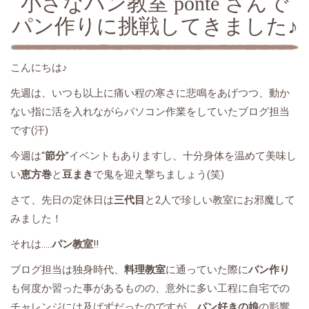
小さなパン教室 ponte さんで
パン作りに挑戦してきました♪
こんにちは♪
先週は、いつも以上に痛い程の寒さに悲鳴をあげつつ、動か
ない指に活を入れながらパソコン作業をしていたブログ担当
です(汗)
今週は“
節分
”イベントもありますし、十分身体を温めて美味し
い
恵方巻
と
豆まき
で鬼を迎え撃ちましょう(笑)
さて、先日の定休日は
三代目
と2人で珍しい教室にお邪魔して
みました！
それは.....
パン教室
!!
ブログ担当は独身時代、
料理教室
に通っていた際に
パン作り
も何度か習った事があるものの、意外に多い工程に自宅での
チャレンジには及ばずだったのですが、
パン好きの娘
の影響