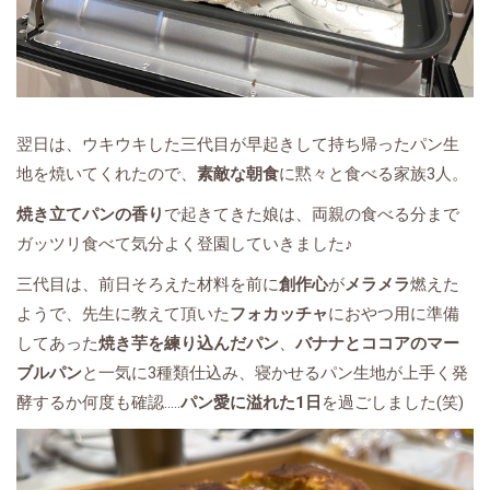
翌日は、ウキウキした三代目が早起きして持ち帰ったパン生
地を焼いてくれたので、
素敵な朝食
に黙々と食べる家族3人。
焼き立てパンの香り
で起きてきた娘は、両親の食べる分まで
ガッツリ食べて気分よく登園していきました♪
三代目は、前日そろえた材料を前に
創作心
が
メラメラ
燃えた
ようで、先生に教えて頂いた
フォカッチャ
におやつ用に準備
してあった
焼き芋を練り込んだパン
、
バナナとココアのマー
ブルパン
と一気に3種類仕込み、寝かせるパン生地が上手く発
酵するか何度も確認.....
パン愛に溢れた1日
を過ごしました(笑)