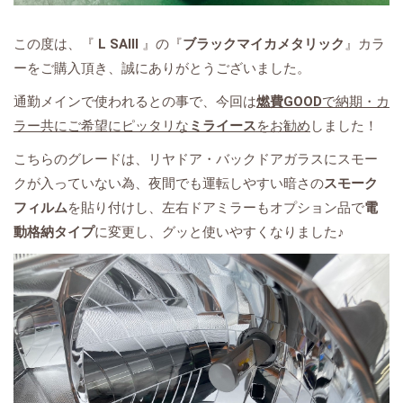
この度は、『
L SAⅢ
』の『
ブラックマイカメタリック
』カラ
ーをご購入頂き、誠にありがとうございました。
通勤メインで使われるとの事で、今回は
燃費GOOD
で納期・カ
ラー共にご希望にピッタリな
ミライース
をお勧め
しました！
こちらのグレードは、リヤドア・バックドアガラスにスモー
クが入っていない為、夜間でも運転しやすい暗さの
スモーク
フィルム
を貼り付けし、左右ドアミラーもオプション品で
電
動格納タイプ
に変更し、グッと使いやすくなりました♪