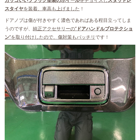
カッコいいブラック塗装のホイール
をチョイスし
スタッドレ
スタイヤ
を装着、車高も上げました
！
ドアノブは傷が付きやすく濃色であればある程目立ってしま
うのですが、
純正アクセサリーの“
ドアハンドルプロテクショ
ン
”を取り付けしたので、傷対策もバッチリ
です！