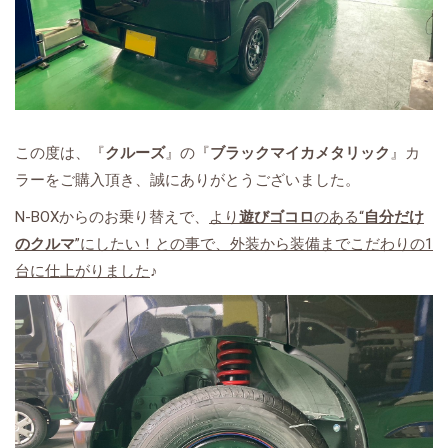
この度は、『
クルーズ
』の『
ブラックマイカメタリック
』カ
ラーをご購入頂き、誠にありがとうございました。
N-BOXからのお乗り替えで、
より
遊びゴコロ
のある“
自分だけ
のクルマ
”にしたい！との事で、外装から装備までこだわりの1
台に仕上がりました
♪