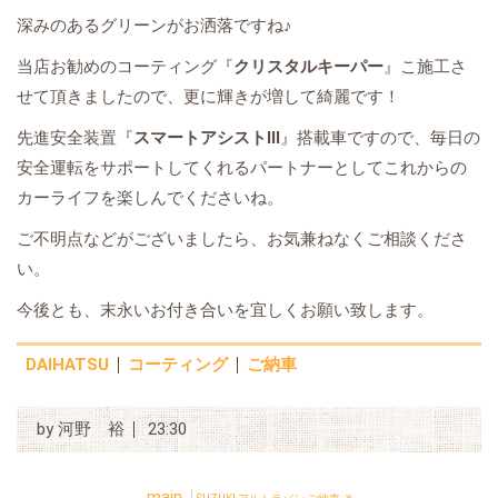
深みのあるグリーンがお洒落ですね♪
当店お勧めのコーティング『
クリスタルキーパー
』こ施工さ
せて頂きましたので、更に輝きが増して綺麗です！
先進安全装置『
スマートアシストⅢ
』搭載車ですので、毎日の
安全運転をサポートしてくれるパートナーとしてこれからの
カーライフを楽しんでくださいね。
ご不明点などがございましたら、お気兼ねなくご相談くださ
い。
今後とも、末永いお付き合いを宜しくお願い致します。
DAIHATSU
コーティング
ご納車
by
河野 裕
23:30
main
»