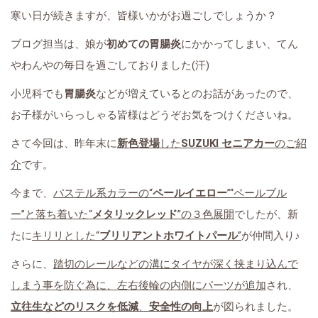
寒い日が続きますが、皆様いかがお過ごしでしょうか？
ブログ担当は、娘が
初めての
胃腸炎
にかかってしまい、てん
やわんやの毎日を過ごしておりました(汗)
小児科でも
胃腸炎
などが増えているとのお話があったので、
お子様がいらっしゃる皆様はどうぞお気をつけくださいね。
さて今回は、昨年末に
新色登場
した
SUZUKI セニアカー
のご紹
介
です。
今まで、
パステル系カラーの“
ペールイエロー
”“ペールブル
ー”と落ち着いた“
メタリックレッド
”の３色展開
でしたが、新
たに
キリリとした“
ブリリアントホワイトパール
”
が仲間入り♪
さらに、
踏切のレールなどの溝にタイヤが深く挟まり込んで
しまう事を防ぐ為に、左右後輪の内側にパーツが追加
され、
立往生などのリスクを低減
、
安全性の向上
が図られました。