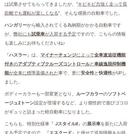
は試乗させてもらってきましたが、“
キビキビ力強く走って長
距離でも運転が楽しくなる
”、そんな感覚の自動車でした。
ハンガリー
から輸入されてくる為納期がかかる自動車です
が、
弊社にも
試乗車
が入荷する予定
ですので、こちらの情報
も楽しみにお待ちくださいね♪
『
ハスラー
』は、
マイナーチェンジ
によって
全車速追従機能
付き
の
アダプティブクルーズコントロール
と
車線逸脱抑制機
能
が全車に標準装備された
事で、更に
安全性
と
快適性
がUPし
ました。
ボディーカラーも一部変更となり、
ルーフカラー
の
ソフトベ
ージュ2トーン
設定が登場するなど、より個性的で遊びゴコロ
がギュッと詰まった軽自動車になりました。
こちらも、特別仕様車『
JスタイルⅡ
』の
展示車
を新たに入荷
する予定ですので、『
エスクード
』と併せて追加情報をお待