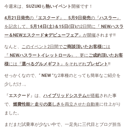
今週末は、
SUZUKI
も
熱いイベント
開催です！
4月21日発売
の『
エスクード
』、
5月9日発売
の『
ハスラー
』
を記念して、
5月14日(土)＆15日(日)
の2日間に『
NEWハスラ
ー＆NEWエスクード★デビューフェア
』が開催
されます‼
なんと、
このイベント2日間で
ご商談頂いたお客様
には
『
NEWハスラートイレットロール
』、更に
ご成約頂いたお客
様
には『
選べるグルメギフト
』をそれぞれ
プレゼント
‼
せっかくなので、“
NEW
”な2車種のとっても簡単なご紹介を
少しだけ...。
『
エスクード
』は、
ハイブリッドシステム
が搭載
された事
で、
燃費性能
と
走りの楽しさ
を両立させた自動車
に仕上がり
ました。
まだまだ試乗車が少ない中で、一足先に三代目とブログ担当